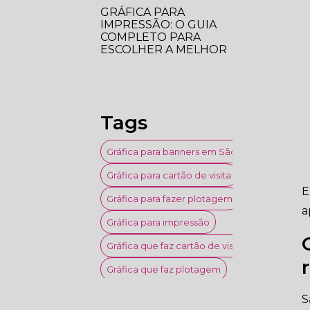
GRÁFICA PARA
IMPRESSÃO: O GUIA
COMPLETO PARA
ESCOLHER A MELHOR
GRÁFICA PARA
IMPRESSÃO: O GUIA
ESSENCIAL PARA SUAS
NECESSIDADES
Tags
GRÁFICA QUE FAZ
Gráfica para banners em São Paulo
CARTÃO DE VISITA: O
GUIA COMPLETO
Gráfica para cartão de visita
PARA ESCOLHER A
E
MELHOR
Gráfica para fazer plotagem
a
Gráfica para impressão
GRÁFICA QUE FAZ
PLOTAGEM: O GUIA
Gráfica que faz cartão de visita
ESSENCIAL PARA
ESCOLHER A MELHOR
Gráfica que faz plotagem
GRÁFICA RÁPIDA EM
Gráfica rápida em Santo André
S
SANTO ANDRÉ: O GUIA