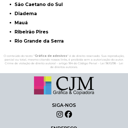
São Caetano do Sul
Diadema
Mauá
Ribeirão Pires
Rio Grande da Serra
O conteúdo do texto "
Gráfica de adesivos
" é de direito reservado. Sua reprodução,
parcial ou total, mesmo citando nossos links, é proibida sem a autorização do autor.
Crime de violação de direito autoral – artigo 184 do Código Penal –
Lei 9610/98 - Lei
de direitos autorais
.
SIGA-NOS