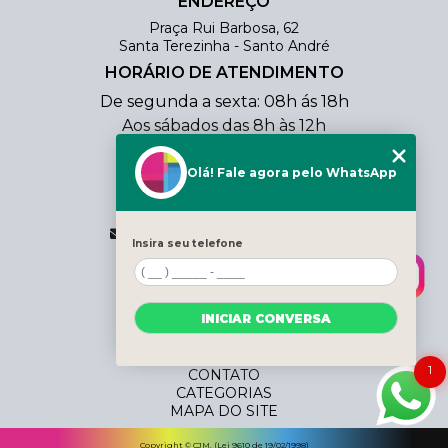
ENDEREÇO
Praça Rui Barbosa, 62
Santa Terezinha - Santo André
HORÁRIO DE ATENDIMENTO
De segunda a sexta: 08h ás 18h
Aos sábados das 8h às 12h
CONTATO
Olá! Fale agora pelo WhatsApp
(11) 4438-0354
(11) 98803-3206
vendas@cjmcopiadora.com.br
Insira seu telefone
MENU
HOME
INICIAR CONVERSA
QUEM SOMOS
SERVIÇOS
BLOG
1
CONTATO
CATEGORIAS
MAPA DO SITE
Copyright © CJM. (Lei 9610 de 19/02/1998)