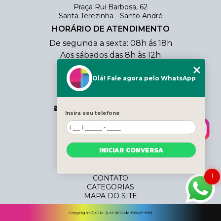
Praça Rui Barbosa, 62
Santa Terezinha - Santo André
HORÁRIO DE ATENDIMENTO
De segunda a sexta: 08h ás 18h
Aos sábados das 8h às 12h
CONTATO
Olá! Fale agora pelo WhatsApp
(11) 4438-0354
(11) 98803-3206
vendas@cjmcopiadora.com.br
Insira seu telefone
MENU
HOME
INICIAR CONVERSA
QUEM SOMOS
SERVIÇOS
BLOG
1
CONTATO
CATEGORIAS
MAPA DO SITE
Copyright © CJM. (Lei 9610 de 19/02/1998)