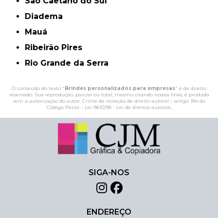
São Caetano do Sul
Diadema
Mauá
Ribeirão Pires
Rio Grande da Serra
O conteúdo do texto "
Brindes personalizados para empresas
" é de direito
reservado. Sua reprodução, parcial ou total, mesmo citando nossos links, é proibida
sem a autorização do autor. Crime de violação de direito autoral – artigo 184 do
Código Penal –
Lei 9610/98 - Lei de direitos autorais
.
SIGA-NOS
ENDEREÇO