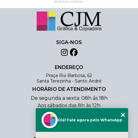
de direitos autorais
.
SIGA-NOS
ENDEREÇO
Praça Rui Barbosa, 62
Santa Terezinha - Santo André
HORÁRIO DE ATENDIMENTO
De segunda a sexta: 08h ás 18h
Aos sábados das 8h às 12h
CONTATO
Olá! Fale agora pelo WhatsApp
(11) 4438-0354
(11) 98803-3206