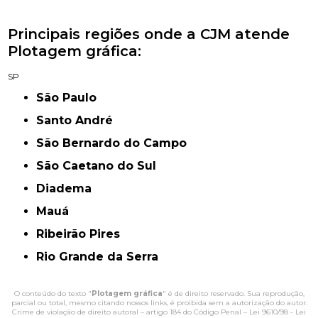
Principais regiões onde a CJM atende
Plotagem gráfica:
SP
São Paulo
Santo André
São Bernardo do Campo
São Caetano do Sul
Diadema
Mauá
Ribeirão Pires
Rio Grande da Serra
O conteúdo do texto "
Plotagem gráfica
" é de direito reservado. Sua reprodução,
parcial ou total, mesmo citando nossos links, é proibida sem a autorização do autor.
Crime de violação de direito autoral – artigo 184 do Código Penal –
Lei 9610/98 - Lei