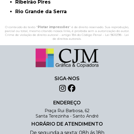
Ribeirão Pires
Rio Grande da Serra
O conteúdo do texto "
Plotar impressões
" é de direito reservado. Sua reprodução,
parcial ou total, mesmo citando nossos links, é proibida sem a autorização do autor.
Crime de violação de direito autoral – artigo 184 do Código Penal –
Lei 9610/98 - Lei
de direitos autorais
.
SIGA-NOS
ENDEREÇO
Praça Rui Barbosa, 62
Santa Terezinha - Santo André
HORÁRIO DE ATENDIMENTO
De segunda a sexta: 08h ás 18h