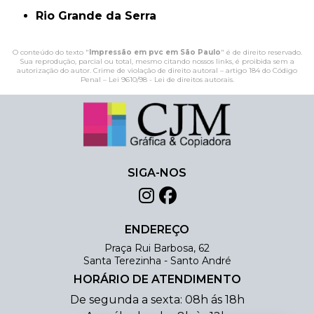
Rio Grande da Serra
O conteúdo do texto "
Impressão em pvc em São Paulo
" é de direito reservado.
Sua reprodução, parcial ou total, mesmo citando nossos links, é proibida sem a
autorização do autor. Crime de violação de direito autoral – artigo 184 do Código
Penal –
Lei 9610/98 - Lei de direitos autorais
.
SIGA-NOS
ENDEREÇO
Praça Rui Barbosa, 62
Santa Terezinha - Santo André
HORÁRIO DE ATENDIMENTO
De segunda a sexta: 08h ás 18h