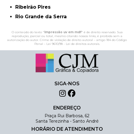
Ribeirão Pires
Rio Grande da Serra
O conteúdo do texto "
Impressão uv em mdf
" é de direito reservado. Sua
reprodução, parcial ou total, mesmo citando nossos links, é proibida sem a
autorização do autor. Crime de violação de direito autoral – artigo 184 do Código
Penal –
Lei 9610/98 - Lei de direitos autorais
.
SIGA-NOS
ENDEREÇO
Praça Rui Barbosa, 62
Santa Terezinha - Santo André
HORÁRIO DE ATENDIMENTO