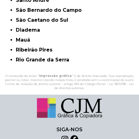
Santo André
São Bernardo do Campo
São Caetano do Sul
Diadema
Mauá
Ribeirão Pires
Rio Grande da Serra
O conteúdo do texto "
Impressão gráfica
" é de direito reservado. Sua reprodução,
parcial ou total, mesmo citando nossos links, é proibida sem a autorização do autor.
Crime de violação de direito autoral – artigo 184 do Código Penal –
Lei 9610/98 - Lei
de direitos autorais
.
SIGA-NOS