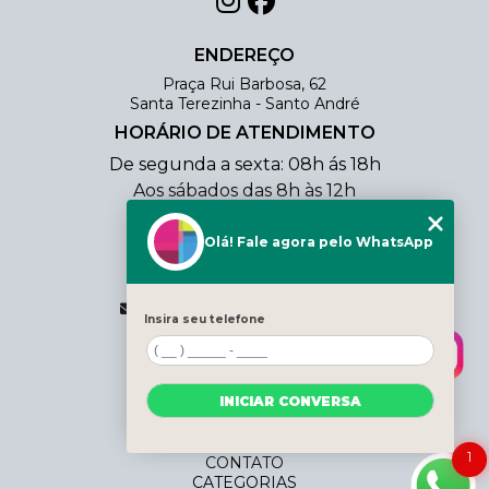
ENDEREÇO
Praça Rui Barbosa, 62
Santa Terezinha - Santo André
HORÁRIO DE ATENDIMENTO
De segunda a sexta: 08h ás 18h
Aos sábados das 8h às 12h
CONTATO
Olá! Fale agora pelo WhatsApp
(11) 4438-0354
(11) 98803-3206
vendas@cjmcopiadora.com.br
Insira seu telefone
MENU
HOME
INICIAR CONVERSA
QUEM SOMOS
SERVIÇOS
BLOG
1
CONTATO
CATEGORIAS