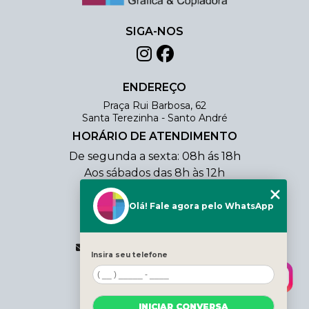
SIGA-NOS
ENDEREÇO
Praça Rui Barbosa, 62
Santa Terezinha - Santo André
HORÁRIO DE ATENDIMENTO
De segunda a sexta: 08h ás 18h
Aos sábados das 8h às 12h
CONTATO
Olá! Fale agora pelo WhatsApp
(11) 4438-0354
(11) 98803-3206
vendas@cjmcopiadora.com.br
Insira seu telefone
MENU
HOME
INICIAR CONVERSA
QUEM SOMOS