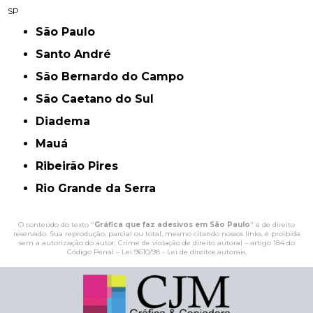
SP
São Paulo
Santo André
São Bernardo do Campo
São Caetano do Sul
Diadema
Mauá
Ribeirão Pires
Rio Grande da Serra
O conteúdo do texto "
Gráfica que faz adesivos em São Paulo
" é de direito
reservado. Sua reprodução, parcial ou total, mesmo citando nossos links, é proibida
sem a autorização do autor. Crime de violação de direito autoral – artigo 184 do
Código Penal –
Lei 9610/98 - Lei de direitos autorais
.